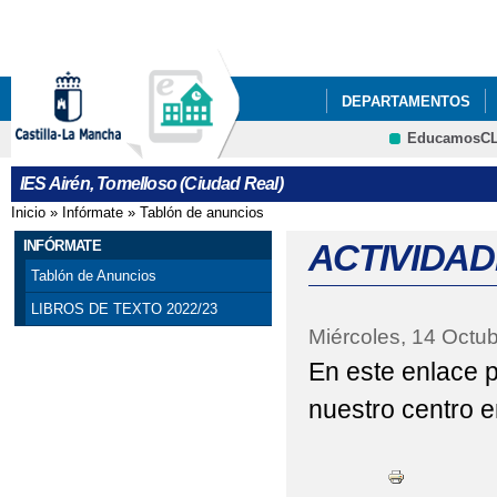
Pa
co
pri
DEPARTAMENTOS
EducamosC
NUESTRO CENTRO
Cultura
IES Airén, Tomelloso (Ciudad Real)
ACTIVIDADES DEL P
Inicio
»
Infórmate
»
Tablón de anuncios
Se encuentra usted aquí
ACTO GRADUACIÓN C
INFÓRMATE
ACTIVIDA
Tablón de Anuncios
ADJUDICACIÓN DEFIN
LIBROS DE TEXTO 2022/23
Miércoles, 14 Octu
AGENDA ESCOLAR
En este enlace p
BIBLIOTECA
BIBL
nuestro centro e
CELEBRACIONES DEL 
CESTAIRÉN Y PUNTOS