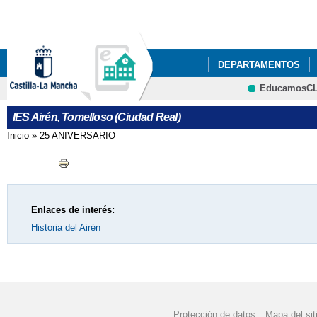
Pa
co
pri
DEPARTAMENTOS
EducamosC
NUESTRO CENTRO
Cultura
IES Airén, Tomelloso (Ciudad Real)
ACTIVIDADES DEL P
Inicio
»
25 ANIVERSARIO
Se encuentra usted aquí
ACTO GRADUACIÓN C
ADJUDICACIÓN DEFIN
Enlaces de interés:
AGENDA ESCOLAR
Historia del Airén
BIBLIOTECA
BIBL
CELEBRACIONES DEL 
CESTAIRÉN Y PUNTOS
Protección de datos
Mapa del sit