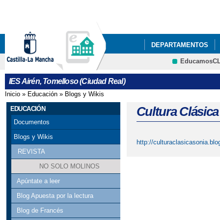
Pa
co
pri
DEPARTAMENTOS
EducamosC
NUESTRO CENTRO
Cultura
IES Airén, Tomelloso (Ciudad Real)
ACTIVIDADES DEL P
Inicio
»
Educación
»
Blogs y Wikis
Se encuentra usted aquí
ACTO GRADUACIÓN C
Cultura Clásic
EDUCACIÓN
Documentos
ADJUDICACIÓN DEFIN
Blogs y Wikis
http://culturaclasicasonia.bl
AGENDA ESCOLAR
REVISTA
NO SOLO MOLINOS
BIBLIOTECA
BIBL
Apúntate a leer
CELEBRACIONES DEL 
Blog Apuesta por la lectura
Blog de Francés
CESTAIRÉN Y PUNTOS