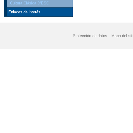
Cultura Clásica 3ºESO
COLORISTAS MANDA
Enlaces de interés
CONCURSO "A LA CA
CALENDARIO ESCOLAR
Protección de datos
Mapa del sit
DÍA ESCOLAR DE LA
FORMACIÓN PROFESI
FELIZ NAVIDAD Y PR
II JORNADA CONVIVE
JORNADA DE PUERTA
LIBROS DE TEXTO 20
NO SOLO MOLINOS - R