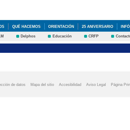
Pasar al
contenido
principal
OS
QUÉ HACEMOS
ORIENTACIÓN
25 ANIVERSARIO
INF
LM
Delphos
Educación
CRFP
Contact
DEL PROGRAMA DE CONVIVENCIA
ACTIVIDADES DEL PROGRAMA 
IÓN CURSO 2014/15
ACTUACIÓN DE MÁGIA
ADJUDICACIÓN DEF
LUMNADO 2016-2017
AGENDA ESCOLAR
ASTRONOMÍA
AUL
RÉN
BIENVENIDA CURSO 2015/16
BLOG DE CARLOS RUIZ MAS
ección de datos
Mapa del sitio
Accesibilidad
Aviso Legal
Página Prin
PUNTOS
CESTAIRÉN Y PUNTOS. EQUIPOS FINALISTAS
CLAUSUR
º TRIMESTRE DEL CURSO 2015/2016
CONCURSO "A LA CAZA DE F
COLAR 2018-19
CHARLA USO DE INTERNET
DÍA ESCOLAR DE
FORMACIÓN PROFESIONAL BÁSICA
FORMACIÓN PROFESIONAL B