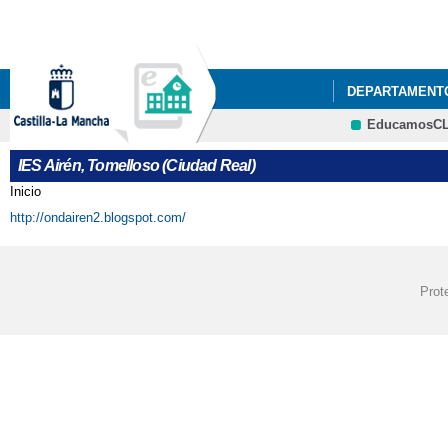
DEPARTAMENT
EducamosC
ACTIVIDADES 
IES Airén, Tomelloso (Ciudad Real)
ACTO GRADUAC
Inicio
Se encuentra usted aquí
http://ondairen2.blogspot.com/
ADMISIÓN DE A
BIBLIOTECA AI
Prot
CESTAIRÉN Y 
COMIENZA EL 2
CALENDARIO ES
EDUCACIÓN