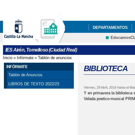
Pa
co
pri
DEPARTAMENTOS
EducamosC
NUESTRO CENTRO
Cultura
IES Airén, Tomelloso (Ciudad Real)
ACTIVIDADES DEL P
Inicio
»
Infórmate
»
Tablón de anuncios
Se encuentra usted aquí
ACTO GRADUACIÓN C
BIBLIOTECA
INFÓRMATE
Tablón de Anuncios
ADJUDICACIÓN DEFIN
LIBROS DE TEXTO 2022/23
Viernes, 29 Abril, 2016
hasta el
Mar
AGENDA ESCOLAR
Y en primavera la biblioteca 
Velada poetico-musical P
BIBLIOTECA
BIBL
CELEBRACIONES DEL 
CESTAIRÉN Y PUNTOS