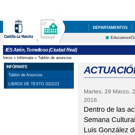
Pa
co
pri
DEPARTAMENTOS
EducamosC
NUESTRO CENTRO
Cultura
IES Airén, Tomelloso (Ciudad Real)
ACTIVIDADES DEL P
Inicio
»
Infórmate
»
Tablón de anuncios
Se encuentra usted aquí
ACTO GRADUACIÓN C
INFÓRMATE
ACTUACIÓ
Tablón de Anuncios
ADJUDICACIÓN DEFIN
LIBROS DE TEXTO 2022/23
Martes, 29 Marzo, 
AGENDA ESCOLAR
2016
BIBLIOTECA
BIBL
Dentro de las ac
CELEBRACIONES DEL 
Semana Cultural
Luis González d
CESTAIRÉN Y PUNTOS