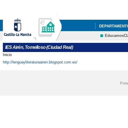
DEPARTAMENT
EducamosC
ACTIVIDADES 
IES Airén, Tomelloso (Ciudad Real)
ACTO GRADUAC
Inicio
Se encuentra usted aquí
http://lenguayliteraturaairen.blogspot.com.es/
ADMISIÓN DE A
BIBLIOTECA AI
Prot
CESTAIRÉN Y 
COMIENZA EL 2
CALENDARIO ES
EDUCACIÓN