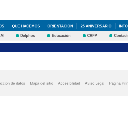
Pasar al
contenido
principal
OS
QUÉ HACEMOS
ORIENTACIÓN
25 ANIVERSARIO
INF
LM
Delphos
Educación
CRFP
Contact
DEL PROGRAMA DE CONVIVENCIA
ACTIVIDADES DEL PROGRAMA 
IÓN CURSO 2014/15
ACTUACIÓN DE MÁGIA
ADJUDICACIÓN DEF
LUMNADO 2016-2017
AGENDA ESCOLAR
ASTRONOMÍA
AUL
RÉN
BIENVENIDA CURSO 2015/16
BLOG DE CARLOS RUIZ MAS
ección de datos
Mapa del sitio
Accesibilidad
Aviso Legal
Página Prin
PUNTOS
CESTAIRÉN Y PUNTOS. EQUIPOS FINALISTAS
CLAUSUR
º TRIMESTRE DEL CURSO 2015/2016
CONCURSO "A LA CAZA DE F
COLAR 2018-19
CHARLA USO DE INTERNET
DÍA ESCOLAR DE
FORMACIÓN PROFESIONAL BÁSICA
FORMACIÓN PROFESIONAL B