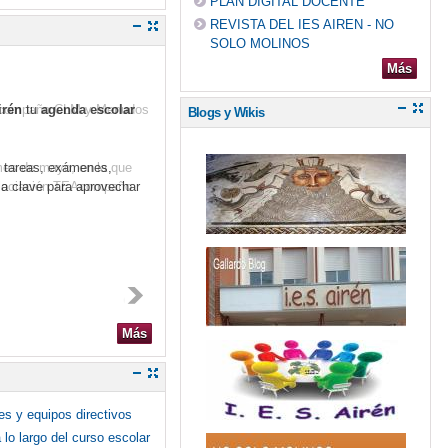
PLAN DIGITAL DOCENTE
REVISTA DEL IES AIREN - NO
 DEL CURSO 2015-2016
JORNADA DE PUERTAS ABIERTAS
SOLO MOLINOS
ITERATURA
MÚSICA EN LA CALLE
Más
irén
tu
agenda escolar
DIO EDUCATIVO
ONDAIRÉN EN LAS REDES
Blogs y Wikis
N
PRIMER PREMIO DE PINTURA
PROYECTO KALEIDOS
s tareas, exámenes,
 la clave para aprovechar
ALENCIA
VISITA CERRO DE LAS CABEZAS
XXII SEMANA CULTURAL
SIC?
ÁRBOLES CON MATERIAL RECICLADO
Más
es y equipos directivos
lo largo del curso escolar