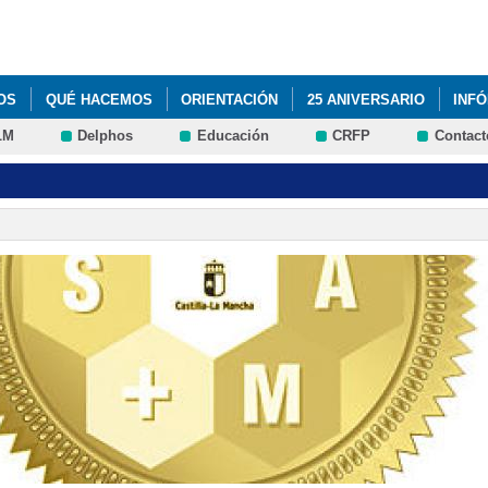
Pasar al
contenido
principal
OS
QUÉ HACEMOS
ORIENTACIÓN
25 ANIVERSARIO
INF
LM
Delphos
Educación
CRFP
Contact
DEL PROGRAMA DE CONVIVENCIA
ACTIVIDADES DEL PROGRAMA 
IÓN CURSO 2014/15
ACTUACIÓN DE MÁGIA
ADJUDICACIÓN DEF
LUMNADO 2016-2017
AGENDA ESCOLAR
ASTRONOMÍA
AUL
RÉN
BIENVENIDA CURSO 2015/16
BLOG DE CARLOS RUIZ MAS
PUNTOS
CESTAIRÉN Y PUNTOS. EQUIPOS FINALISTAS
CLAUSUR
º TRIMESTRE DEL CURSO 2015/2016
CONCURSO "A LA CAZA DE F
COLAR 2018-19
CHARLA USO DE INTERNET
DÍA ESCOLAR DE
FORMACIÓN PROFESIONAL BÁSICA
FORMACIÓN PROFESIONAL B