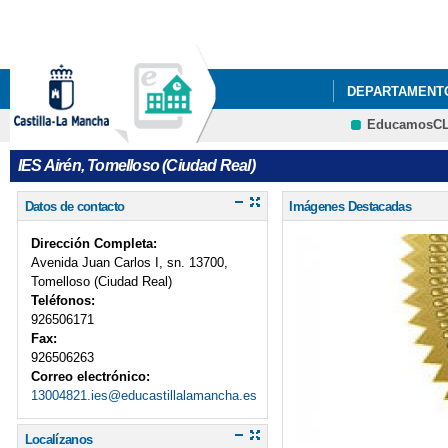
DEPARTAMENT
EducamosC
ACTIVIDADES 
IES Airén, Tomelloso (Ciudad Real)
ACTO GRADUAC
Datos de contacto
Imágenes Destacadas
ADMISIÓN DE A
Dirección Completa:
BIBLIOTECA AI
Avenida Juan Carlos I, sn. 13700,
Tomelloso (Ciudad Real)
Teléfonos:
CESTAIRÉN Y 
926506171
Fax:
COMIENZA EL 2
926506263
Correo electrónico:
CALENDARIO ES
13004821.ies@educastillalamancha.es
EDUCACIÓN
Localízanos