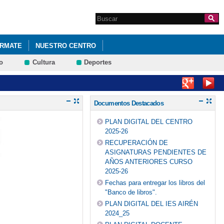
Search this site
Formulario de
búsqueda
ÓRMATE
NUESTRO CENTRO
o
Cultura
Deportes
DE CONVIVENCIA
ACTIVIDADES EXTRAESCOLARES
INITIVA ESO Y BACHILLERATO
Documentos Destacados
AS ENGALANADAS
AYUDAS LIBROS DE TEXTO
BIBLIOTECA
PLAN DIGITAL DEL CENTRO
Ó
CELEBRACIONES DEL DÍA DE LA PAZ
2025-26
RECUPERACIÓN DE
A DEL PROGRAMA DE CONVIVENCIA
COLORISTAS MANDALAS
ASIGNATURAS PENDIENTES DE
AÑOS ANTERIORES CURSO
2025-26
ALTAS DE ORTOGRAFÍA POR LAS CALLES DE TOMELLOSO"
Fechas para entregar los libros del
"Banco de libros".
 LAS MATEMÁTICAS
EL IES "AIRÉN" SE VISTE DE NAVIDAD
PLAN DIGITAL DEL IES AIRÉN
2024_25
ÁSICA
FELIZ NAVIDAD Y PRÓSPERO AÑO NUEVO 2018