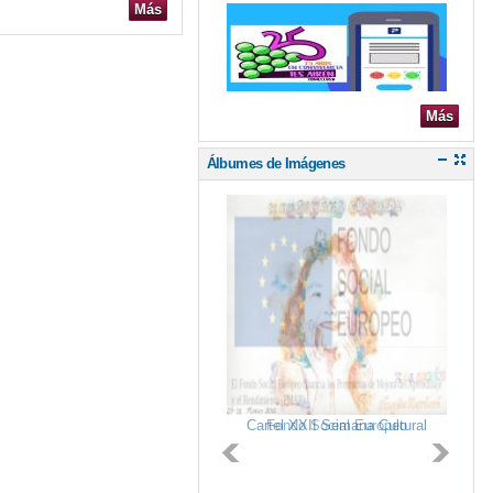
Más
Más
Álbumes de Imágenes
Cartel XXII Semana Cultural