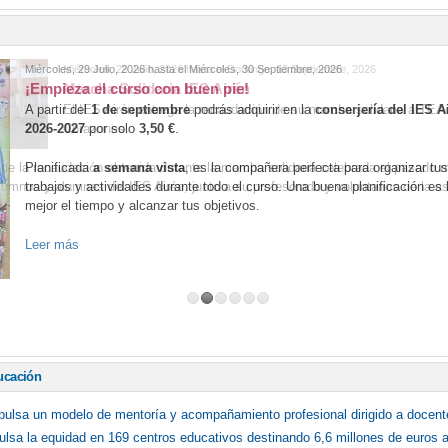
IAL DEL DEPORTE
II JORNADA CONVIVENCIA MUSICAL
INICIO
PUERTAS ABIERTAS
LIBROS DE TEXTO 2019_2020
LENGUA Y L
Miércoles, 29 Julio, 2026
hasta el
Miércoles, 30 Septiembre, 2026
¡Empieza el curso con buen pie!
A partir del
1 de septiembre
podrás adquirir en la
conserjería del IES A
S - REVISTA DEL IES AIRÉN - 8 - 2022
ONDAIRÉN TALLER DE RA
2026-2027
por solo
3,50 €
.
DEL LIBRO "PASIÓN Y POESÍA CON P DE PILAR"
PRIMAVERAIRÉ
Planificada
a semana vista
, es la compañera perfecta para organizar tu
trabajos y actividades durante todo el curso. Una buena planificación es
REVISTA
VISITA "CIUDAD DE LAS ARTES Y LAS CIENCIAS" DE V
mejor el tiempo y alcanzar tus objetivos.
IO PÉREZ
XXI SEMANA CULTURAL Y DE ANIMACIÓN A LA LECTURA
Leer más
ERA POPULAR "CIUDAD DE TOMELLOSO"
PRO
¿QUÉ ES ... RMU
ucación
mpulsa un modelo de mentoría y acompañamiento profesional dirigido a docent
lsa la equidad en 169 centros educativos destinando 6,6 millones de euros a 