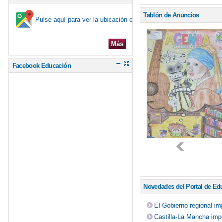
GALA PROVINC
Tablón de Anuncios
Pulse aquí para ver la ubicación en el mapa
JORNADAS DE 
Más
NO SOLO MOLINO
Facebook Educación
PRESENTACIÓN 
RADIO AIRÉN
VISITA DE JUL
XXXVIII CARR
Novedades del Portal de Ed
El Gobierno regional i
Castilla-La Mancha impu