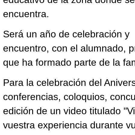
COLORISTAS MANDA
encuentra.
CONCURSO "A LA CA
Será un año de celebración y
CALENDARIO ESCOLAR
encuentro, con el alumnado, p
DÍA ESCOLAR DE LA
que ha formado parte de la fam
FORMACIÓN PROFESI
FELIZ NAVIDAD Y PR
Para la celebración del Anive
II JORNADA CONVIVE
conferencias, coloquios, concu
JORNADA DE PUERTA
edición de un video titulado "
LIBROS DE TEXTO 20
vuestra experiencia durante vu
NO SOLO MOLINOS - R