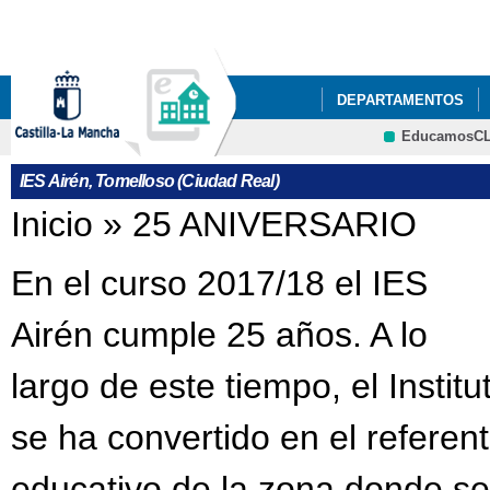
Pa
co
pri
DEPARTAMENTOS
EducamosC
NUESTRO CENTRO
Cultura
IES Airén, Tomelloso (Ciudad Real)
ACTIVIDADES DEL P
Se encuentra usted aquí
Inicio
»
25 ANIVERSARIO
ACTO GRADUACIÓN C
En el curso 2017/18 el IES
ADJUDICACIÓN DEFIN
Airén cumple 25 años. A lo
AGENDA ESCOLAR
largo de este tiempo, el Institu
BIBLIOTECA
BIBL
CELEBRACIONES DEL 
se ha convertido en el referen
CESTAIRÉN Y PUNTOS
educativo de la zona donde se