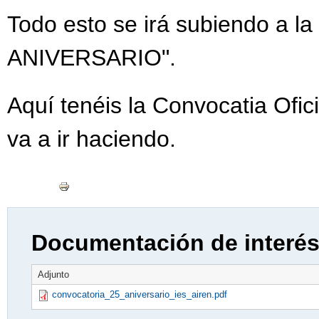
ONDAIRÉN EN LAS R
Todo esto se irá subiendo a la
PRIMAVERAIRÉN
ANIVERSARIO".
REVISTA
VISITA 
VISITA CERRO DE LA
Aquí tenéis la Convocatia Ofic
XXI SEMANA CULTURA
va a ir haciendo.
XXXVIII CARRERA P
ÁRBOLES CON MATER
Documentación de interé
Adjunto
convocatoria_25_aniversario_ies_airen.pdf