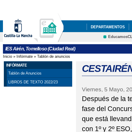
Pa
co
pri
DEPARTAMENTOS
EducamosC
NUESTRO CENTRO
Cultura
IES Airén, Tomelloso (Ciudad Real)
ACTIVIDADES DEL P
Inicio
»
Infórmate
»
Tablón de anuncios
Se encuentra usted aquí
ACTO GRADUACIÓN C
INFÓRMATE
CESTAIRÉN 
Tablón de Anuncios
ADJUDICACIÓN DEFIN
LIBROS DE TEXTO 2022/23
Viernes, 5 Mayo, 2
AGENDA ESCOLAR
Después de la te
BIBLIOTECA
BIBL
fase del Concur
CELEBRACIONES DEL 
que está llevan
CESTAIRÉN Y PUNTOS
con 1º y 2º ESO,