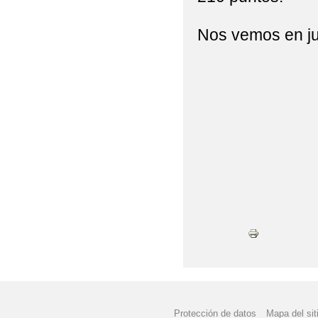
ONDAIRÉN EN LAS R
Nos vemos en ju
PRIMAVERAIRÉN
REVISTA
VISITA 
VISITA CERRO DE LA
XXI SEMANA CULTURA
XXXVIII CARRERA P
ÁRBOLES CON MATER
Protección de datos
Mapa del sit