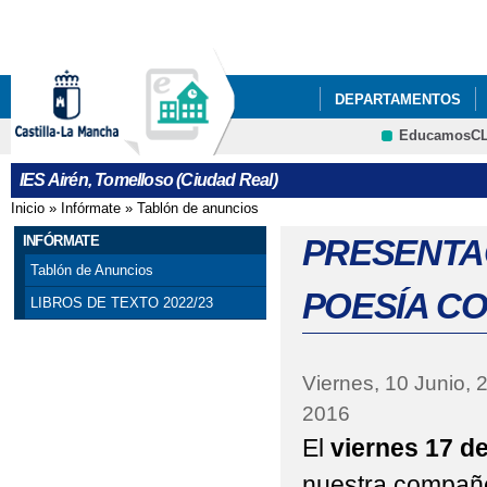
Pa
co
pri
DEPARTAMENTOS
EducamosC
NUESTRO CENTRO
Cultura
IES Airén, Tomelloso (Ciudad Real)
ACTIVIDADES DEL P
Inicio
»
Infórmate
»
Tablón de anuncios
Se encuentra usted aquí
ACTO GRADUACIÓN C
INFÓRMATE
PRESENTAC
Tablón de Anuncios
ADJUDICACIÓN DEFIN
POESÍA CO
LIBROS DE TEXTO 2022/23
AGENDA ESCOLAR
BIBLIOTECA
BIBL
Viernes, 10 Junio, 
2016
CELEBRACIONES DEL 
El
viernes 17 de
CESTAIRÉN Y PUNTOS
nuestra compañ