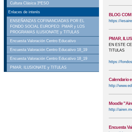
Cultura Clásica 3ºESO
GALA PROVINC
Enlaces de interés
BLOG COMU
JORNADAS DE 
https://iesai
ENSEÑANZAS COFINANCIADAS POR EL
FONDO SOCIAL EUROPEO: PMAR y LOS
PROGRAMAS ILUSIONATE y TITULAS
NO SOLO MOLINO
PMAR, ILUS
Encuesta Valoración Centro Educativo
EN ESTE C
PRESENTACIÓN 
Encuesta Valoración Centro Educativo 18_19
TITULAS
RADIO AIRÉN
Encuesta Valoración Centro Educativo 18_19
https://fondo
PMAR, ILUSIONATE y TITULAS
VISITA DE JUL
Calendario e
XXXVIII CARR
http://www.ed
Moodle "Air
http://airen.
Encuesta Val