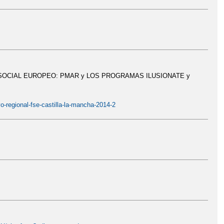
 DEL CURSO 2015-2016
JORNADA DE PUERTAS ABIERTAS
ITERATURA
MÚSICA EN LA CALLE
DIO EDUCATIVO
ONDAIRÉN EN LAS REDES
OCIAL EUROPEO: PMAR y LOS PROGRAMAS ILUSIONATE y
N
PRIMER PREMIO DE PINTURA
PROYECTO KALEIDOS
ALENCIA
VISITA CERRO DE LAS CABEZAS
-regional-fse-castilla-la-mancha-2014-2
XXII SEMANA CULTURAL
SIC?
ÁRBOLES CON MATERIAL RECICLADO