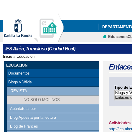
DEPARTAMENT
EducamosC
ACTIVIDADES 
IES Airén, Tomelloso (Ciudad Real)
ACTO GRADUAC
Inicio
»
Educación
Se encuentra usted aquí
ADMISIÓN DE A
Enlaces
EDUCACIÓN
Documentos
BIBLIOTECA AI
Blogs y Wikis
Tipo de E
CESTAIRÉN Y 
REVISTA
NO SOLO MOLINOS
COMIENZA EL 2
Apúntate a leer
CALENDARIO ES
Blog Apuesta por la lectura
Actividades
Blog de Francés
EDUCACIÓN
http://ies-ai