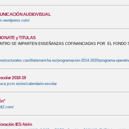
IAL DEL DEPORTE
II JORNADA CONVIVENCIA MUSICAL
INICIO
NICACIÓN AUDIOVISUAL
PUERTAS ABIERTAS
LIBROS DE TEXTO 2019_2020
LENGUA Y L
ren.wordpress.com/
S - REVISTA DEL IES AIRÉN - 8 - 2022
ONDAIRÉN TALLER DE RA
IONATE y TITULAS
ENTRO SE IMPARTEN ENSEÑANZAS COFINANCIADAS POR EL FONDO S
DEL LIBRO "PASIÓN Y POESÍA CON P DE PILAR"
PRIMAVERAIRÉ
REVISTA
VISITA "CIUDAD DE LAS ARTES Y LAS CIENCIAS" DE V
sestructurales.castillalamancha.es/programacion-2014-2020/programa-operativo
IO PÉREZ
XXI SEMANA CULTURAL Y DE ANIMACIÓN A LA LECTURA
scolar 2018-19
ERA POPULAR "CIUDAD DE TOMELLOSO"
PRO
¿QUÉ ES ... RMU
uca.jccm.es/es/calendario-escolar
én"
mdl2.com/
oración IES Airén