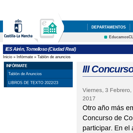
Pa
co
pri
DEPARTAMENTOS
EducamosC
NUESTRO CENTRO
Cultura
IES Airén, Tomelloso (Ciudad Real)
ACTIVIDADES DEL P
Inicio
»
Infórmate
»
Tablón de anuncios
Se encuentra usted aquí
ACTO GRADUACIÓN C
INFÓRMATE
III Concurs
Tablón de Anuncios
ADJUDICACIÓN DEFIN
LIBROS DE TEXTO 2022/23
Viernes, 3 Febrero,
AGENDA ESCOLAR
2017
BIBLIOTECA
BIBL
Otro año más em
CELEBRACIONES DEL 
Concurso de Cor
participar. En el
CESTAIRÉN Y PUNTOS