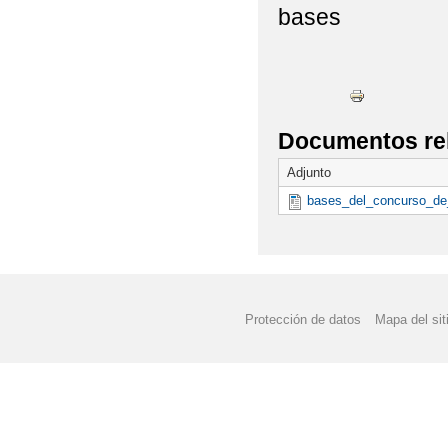
bases
COLORISTAS MANDA
CONCURSO "A LA CA
CALENDARIO ESCOLAR
Documentos re
DÍA ESCOLAR DE LA
Adjunto
FORMACIÓN PROFESI
bases_del_concurso_de
FELIZ NAVIDAD Y PR
II JORNADA CONVIVE
Protección de datos
Mapa del sit
JORNADA DE PUERTA
LIBROS DE TEXTO 20
NO SOLO MOLINOS - R