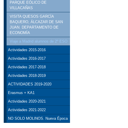
ONDAIRÉN EN LAS R
PARQUE EÓLICO DE
VILLACAÑAS
PRIMAVERAIRÉN
VISITA QUESOS GARCÍA
BAQUERO, ÁLCAZAR DE SAN
REVISTA
VISITA 
JUAN. DEPARTAMENTO DE
ECONOMÍA
VISITA CERRO DE LA
Viaje a Madrid alumnos de 2º ESO
XXI SEMANA CULTURA
Actividades 2015-2016
Actividades 2016-2017
XXXVIII CARRERA P
Actividades 2017-2018
ÁRBOLES CON MATER
Actividades 2018-2019
ACTIVIDADES 2019-2020
Erasmus + KA1
Actividades 2020-2021
Actividades 2021-2022
NO SOLO MOLINOS. Nueva Época