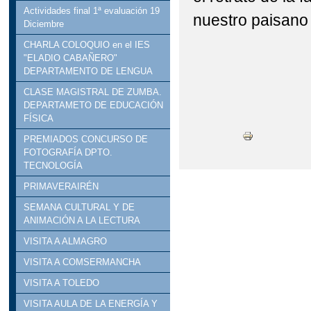
Actividades final 1ª evaluación 19
nuestro paisano
COLORISTAS MANDA
Diciembre
CHARLA COLOQUIO en el IES
CONCURSO "A LA CA
"ELADIO CABAÑERO"
DEPARTAMENTO DE LENGUA
CALENDARIO ESCOLAR
CLASE MAGISTRAL DE ZUMBA.
DEPARTAMETO DE EDUCACIÓN
DÍA ESCOLAR DE LA
FÍSICA
FORMACIÓN PROFESI
PREMIADOS CONCURSO DE
FOTOGRAFÍA DPTO.
FELIZ NAVIDAD Y PR
TECNOLOGÍA
PRIMAVERAIRÉN
II JORNADA CONVIVE
SEMANA CULTURAL Y DE
ANIMACIÓN A LA LECTURA
JORNADA DE PUERTA
VISITA A ALMAGRO
LIBROS DE TEXTO 20
VISITA A COMSERMANCHA
VISITA A TOLEDO
NO SOLO MOLINOS - R
VISITA AULA DE LA ENERGÍA Y