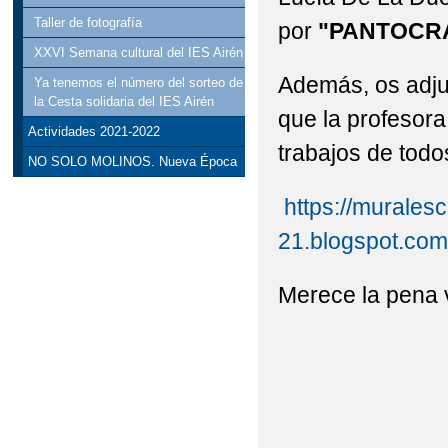
ONDAIRÉN EN LAS R
Taller de fotografía
por
"PANTOCR
PRIMAVERAIRÉN
XXVI Semana cultural del IES Airén
Además, os adju
Ya tenemos el número del sorteo de
REVISTA
VISITA 
la Cesta solidaria del IES Airén
que la profesora
VISITA CERRO DE LA
Actividades 2021-2022
trabajos de todo
NO SOLO MOLINOS. Nueva Época
XXI SEMANA CULTURA
https://murales
XXXVIII CARRERA P
21.blogspot.com
ÁRBOLES CON MATER
Merece la pena v