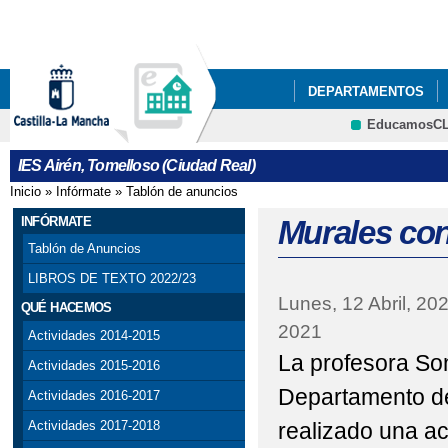
Pa
co
pri
DEPARTAMENTOS
EducamosC
NUESTRO CENTRO
Cultura
IES Airén, Tomelloso (Ciudad Real)
ACTIVIDADES DEL P
Inicio
»
Infórmate
»
Tablón de anuncios
Se encuentra usted aquí
ACTO GRADUACIÓN C
INFÓRMATE
Murales con
Tablón de Anuncios
ADJUDICACIÓN DEFIN
LIBROS DE TEXTO 2022/23
Lunes, 12 Abril, 20
AGENDA ESCOLAR
QUÉ HACEMOS
2021
Actividades 2014-2015
BIBLIOTECA
BIBL
La profesora Son
Actividades 2015-2016
CELEBRACIONES DEL 
Departamento de
Actividades 2016-2017
realizado una ac
Actividades 2017-2018
CESTAIRÉN Y PUNTOS