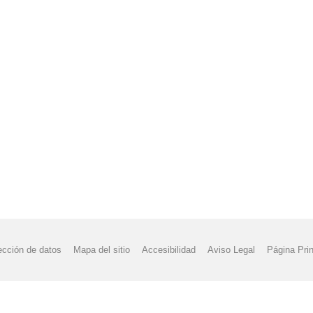
IAL DEL DEPORTE
II JORNADA CONVIVENCIA MUSICAL
INICIO
PUERTAS ABIERTAS
LIBROS DE TEXTO 2019_2020
LENGUA Y L
S - REVISTA DEL IES AIRÉN - 8 - 2022
ONDAIRÉN TALLER DE RA
DEL LIBRO "PASIÓN Y POESÍA CON P DE PILAR"
PRIMAVERAIRÉ
REVISTA
VISITA "CIUDAD DE LAS ARTES Y LAS CIENCIAS" DE V
IO PÉREZ
XXI SEMANA CULTURAL Y DE ANIMACIÓN A LA LECTURA
ERA POPULAR "CIUDAD DE TOMELLOSO"
PRO
¿QUÉ ES ... RMU
ección de datos
Mapa del sitio
Accesibilidad
Aviso Legal
Página Prin