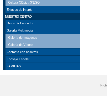
Cultura Clásica 3ºESO
GALA PROVINC
Enlaces de interés
JORNADAS DE 
NUESTRO CENTRO
Datos de Contacto
NO SOLO MOLINO
Galería Multimedia
PRESENTACIÓN 
Galería de Imágenes
Galería de Vídeos
RADIO AIRÉN
Contacta con nosotros
VISITA DE JUL
Consejo Escolar
FAMILIAS
XXXVIII CARR
Prot