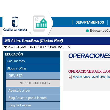
Pa
co
pri
DEPARTAMENTOS
EducamosC
NUESTRO CENTRO
Cultura
IES Airén, Tomelloso (Ciudad Real)
ACTIVIDADES DEL P
Inicio
»
FORMACIÓN PROFESIONAL BÁSICA
Se encuentra usted aquí
ACTO GRADUACIÓN C
OPERACIONES 
EDUCACIÓN
Documentos
ADJUDICACIÓN DEFIN
Blogs y Wikis
OPERACIONES AUXILIARE
AGENDA ESCOLAR
REVISTA
operaciones_auxiliares_fpb
NO SOLO MOLINOS
BIBLIOTECA
BIBL
Apúntate a leer
CELEBRACIONES DEL 
Blog Apuesta por la lectura
Blog de Francés
CESTAIRÉN Y PUNTOS