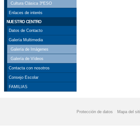
Cultura Clásica 3ºESO
COLORISTAS MANDA
Enlaces de interés
CONCURSO "A LA CA
NUESTRO CENTRO
Datos de Contacto
CALENDARIO ESCOLAR
Galería Multimedia
DÍA ESCOLAR DE LA
Galería de Imágenes
Galería de Vídeos
FORMACIÓN PROFESI
Contacta con nosotros
FELIZ NAVIDAD Y PR
Consejo Escolar
FAMILIAS
II JORNADA CONVIVE
JORNADA DE PUERTA
Protección de datos
Mapa del sit
LIBROS DE TEXTO 20
NO SOLO MOLINOS - R