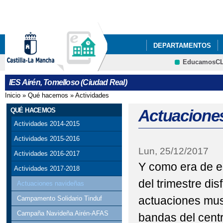
Pa
co
pri
DEPARTAMENTOS
EducamosC
NUESTRO CENTRO
Cultura
IES Airén, Tomelloso (Ciudad Real)
ACTIVIDADES DEL P
Inicio
»
Qué hacemos
»
Actividades
Se encuentra usted aquí
ACTO GRADUACIÓN C
QUÉ HACEMOS
Actuacione
Actividades 2014-2015
ADJUDICACIÓN DEFIN
Actividades 2015-2016
Lun, 25/12/2017
AGENDA ESCOLAR
Actividades 2016-2017
Y como era de esp
Actividades 2017-2018
BIBLIOTECA
BIBL
del trimestre di
Actuaciones navideñas
CELEBRACIONES DEL 
actuaciones mus
Campamento Solidario Tinduf
Campaña Navideña Airén-AFAS
CESTAIRÉN Y PUNTOS
bandas del centr