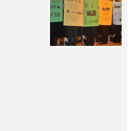
 DEL CURSO 2015-2016
JORNADA DE PUERTAS ABIERTAS
ITERATURA
MÚSICA EN LA CALLE
DIO EDUCATIVO
ONDAIRÉN EN LAS REDES
N
PRIMER PREMIO DE PINTURA
PROYECTO KALEIDOS
ALENCIA
VISITA CERRO DE LAS CABEZAS
XXII SEMANA CULTURAL
SIC?
ÁRBOLES CON MATERIAL RECICLADO