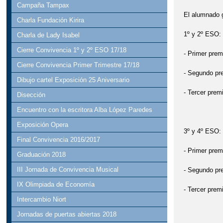
Campaña Tampax
GALA PROVINC
El alumnado 
Charla Fundación Kirira
JORNADAS DE 
1º y 2º ESO:
Charla de Lady Isabel
Cierre Convivencia 1º y 2º ESO 17/18
- Primer prem
NO SOLO MOLINO
Cierre Convivencia Primer Trimestre 17/18
- Segundo pr
PRESENTACIÓN 
Dibujo cartel Exposición 25 Aniversario
- Tercer prem
Disección
RADIO AIRÉN
Encuentro con la escritora Alba López Paredes
VISITA DE JUL
Exposición Opera
3º y 4º ESO:
Final Convivencia 2016/2017
XXXVIII CARR
- Primer prem
Graduación 2018
III Jornada de Convivencia Musical
- Segundo pr
IX Olimpiada de Economía
- Tercer prem
Intercambio Niort
Ojos ver
Jornadas de puertas abiertas 2018