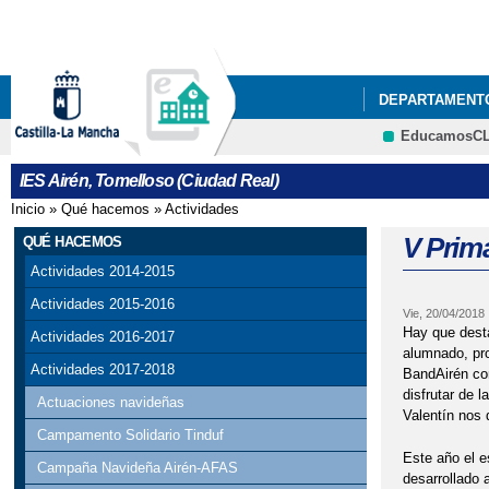
DEPARTAMENT
EducamosC
ACTIVIDADES 
IES Airén, Tomelloso (Ciudad Real)
ACTO GRADUAC
Inicio
»
Qué hacemos
»
Actividades
Se encuentra usted aquí
ADMISIÓN DE A
V Prim
QUÉ HACEMOS
Actividades 2014-2015
BIBLIOTECA AI
Actividades 2015-2016
Vie, 20/04/2018
CESTAIRÉN Y 
Hay que desta
Actividades 2016-2017
alumnado, pr
Actividades 2017-2018
BandAirén co
COMIENZA EL 2
disfrutar de 
Actuaciones navideñas
Valentín nos 
CALENDARIO ES
Campamento Solidario Tinduf
Este año el e
Campaña Navideña Airén-AFAS
EDUCACIÓN
desarrollado 