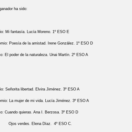
IAL DEL DEPORTE
II JORNADA CONVIVENCIA MUSICAL
INICIO
ganador ha sido:
PUERTAS ABIERTAS
LIBROS DE TEXTO 2019_2020
LENGUA Y L
io: Mi fantasía. Lucía Moreno. 1º ESO E
S - REVISTA DEL IES AIRÉN - 8 - 2022
ONDAIRÉN TALLER DE RA
emio: Poesía de la amistad. Irene González. 1º ESO D
DEL LIBRO "PASIÓN Y POESÍA CON P DE PILAR"
PRIMAVERAIRÉ
io: El poder de la naturaleza. Unai Martín. 2º ESO A
REVISTA
VISITA "CIUDAD DE LAS ARTES Y LAS CIENCIAS" DE V
IO PÉREZ
XXI SEMANA CULTURAL Y DE ANIMACIÓN A LA LECTURA
ERA POPULAR "CIUDAD DE TOMELLOSO"
PRO
¿QUÉ ES ... RMU
io: Señorita libertad. Elvira Jiménez. 3º ESO A
emio: La mujer de mi vida. Lucía Jiménez. 3º ESO A
io: Cuando quieras. Ana I. Berzosa. 3º ESO D
des. Elena Díaz. 4º ESO C.