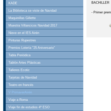
BACHILLER
KADE
La Biblioteca se viste de Navidad
- Primer prem
Maquinillas Gillette
Muestra Villancicos Navidad 2017
Nieve en el IES Airén
Pinturas Rupestres
Premios Lotería "25 Aniversario"
Tabla Periódica
Tablón Artes Plásticas
Talleres Ecotic
Tarjetas de Navidad
Teatro en francés
V PrimaverAirén
Viaje a Roma
Viaje fin de estudios 4º ESO