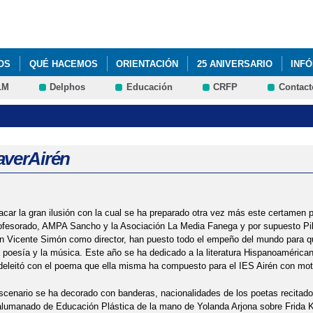
Pasar al
contenido
principal
OS
QUÉ HACEMOS
ORIENTACIÓN
25 ANIVERSARIO
INF
LM
Delphos
Educación
CRFP
Contact
DEL PROGRAMA DE CONVIVENCIA
ACTIVIDADES DEL PROGRAMA 
IÓN CURSO 2014/15
ACTUACIÓN DE MÁGIA
ADJUDICACIÓN DEF
LUMNADO 2016-2017
AGENDA ESCOLAR
ASTRONOMÍA
AUL
averAirén
RÉN
BIENVENIDA CURSO 2015/16
BLOG DE CARLOS RUIZ MAS
PUNTOS
CESTAIRÉN Y PUNTOS. EQUIPOS FINALISTAS
CLAUSUR
car la gran ilusión con la cual se ha preparado otra vez más este certamen 
ofesorado, AMPA Sancho y la Asociación La Media Fanega y por supuesto Pil
n Vicente Simón como director, han puesto todo el empeño del mundo para q
º TRIMESTRE DEL CURSO 2015/2016
CONCURSO "A LA CAZA DE F
la poesía y la música. Este año se ha dedicado a la literatura Hispanoamérica
deleitó con el poema que ella misma ha compuesto para el IES Airén con moti
COLAR 2018-19
CHARLA USO DE INTERNET
DÍA ESCOLAR DE
scenario se ha decorado con banderas, nacionalidades de los poetas recitado
FORMACIÓN PROFESIONAL BÁSICA
FORMACIÓN PROFESIONAL B
alumanado de Educación Plástica de la mano de Yolanda Arjona sobre Frida K