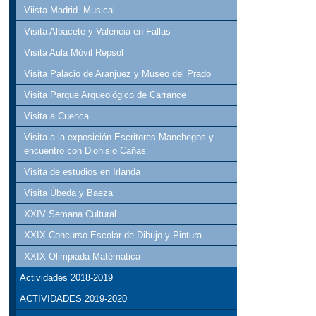
Viista Madrid- Musical
Visita Albacete y Valencia en Fallas
Visita Aula Móvil Repsol
Visita Palacio de Aranjuez y Museo del Prado
Visita Parque Arqueológico de Carrance
Visita a Cuenca
Visita a la exposición Escritores Manchegos y
encuentro con Dionisio Cañas
Visita de estudios en Irlanda
Visita Úbeda y Baeza
XXIV Semana Cultural
XXIX Concurso Escolar de Dibujo y Pintura
XXIX Olimpiada Matématica
Actividades 2018-2019
ACTIVIDADES 2019-2020