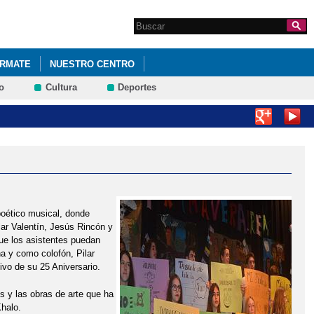
Search this site
Formulario de
búsqueda
ÓRMATE
NUESTRO CENTRO
o
Cultura
Deportes
DE CONVIVENCIA
ACTIVIDADES EXTRAESCOLARES
INITIVA ESO Y BACHILLERATO
AS ENGALANADAS
AYUDAS LIBROS DE TEXTO
BIBLIOTECA
Ó
CELEBRACIONES DEL DÍA DE LA PAZ
A DEL PROGRAMA DE CONVIVENCIA
COLORISTAS MANDALAS
poético musical, donde
ar Valentín, Jesús Rincón y
ue los asistentes puedan
ALTAS DE ORTOGRAFÍA POR LAS CALLES DE TOMELLOSO"
na y como colofón, Pilar
vo de su 25 Aniversario.
 LAS MATEMÁTICAS
EL IES "AIRÉN" SE VISTE DE NAVIDAD
s y las obras de arte que ha
ÁSICA
FELIZ NAVIDAD Y PRÓSPERO AÑO NUEVO 2018
halo.