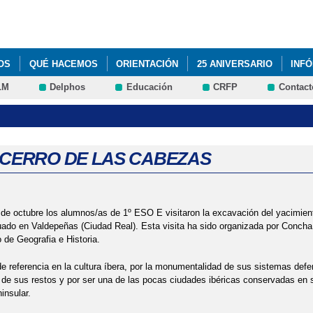
Pasar al
contenido
principal
OS
QUÉ HACEMOS
ORIENTACIÓN
25 ANIVERSARIO
INF
LM
Delphos
Educación
CRFP
Contact
DEL PROGRAMA DE CONVIVENCIA
ACTIVIDADES DEL PROGRAMA 
IÓN CURSO 2014/15
ACTUACIÓN DE MÁGIA
ADJUDICACIÓN DEF
LUMNADO 2016-2017
AGENDA ESCOLAR
ASTRONOMÍA
AUL
A CERRO DE LAS CABEZAS
RÉN
BIENVENIDA CURSO 2015/16
BLOG DE CARLOS RUIZ MAS
PUNTOS
CESTAIRÉN Y PUNTOS. EQUIPOS FINALISTAS
CLAUSUR
de octubre los alumnos/as de 1º ESO E visitaron la excavación del yacimient
ado en Valdepeñas (Ciudad Real). Esta visita ha sido organizada por Concha
de Geografia e Historia.
º TRIMESTRE DEL CURSO 2015/2016
CONCURSO "A LA CAZA DE F
e referencia en la cultura íbera, por la monumentalidad de sus sistemas defe
COLAR 2018-19
CHARLA USO DE INTERNET
DÍA ESCOLAR DE
de sus restos y por ser una de las pocas ciudades ibéricas conservadas en s
insular.
FORMACIÓN PROFESIONAL BÁSICA
FORMACIÓN PROFESIONAL B