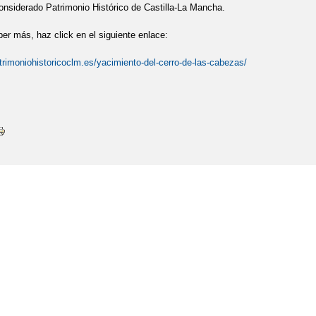
nsiderado Patrimonio Histórico de Castilla-La Mancha.
IAL DEL DEPORTE
II JORNADA CONVIVENCIA MUSICAL
INICIO
ber más, haz click en el siguiente enlace:
PUERTAS ABIERTAS
LIBROS DE TEXTO 2019_2020
LENGUA Y L
trimoniohistoricoclm.es/yacimiento-del-cerro-de-las-cabezas/
S - REVISTA DEL IES AIRÉN - 8 - 2022
ONDAIRÉN TALLER DE RA
DEL LIBRO "PASIÓN Y POESÍA CON P DE PILAR"
PRIMAVERAIRÉ
REVISTA
VISITA "CIUDAD DE LAS ARTES Y LAS CIENCIAS" DE V
IO PÉREZ
XXI SEMANA CULTURAL Y DE ANIMACIÓN A LA LECTURA
ERA POPULAR "CIUDAD DE TOMELLOSO"
PRO
¿QUÉ ES ... RMU