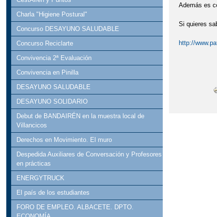
Además es co
GALA PROVINC
Charla "Higiene Postural"
Si quieres sa
Concurso DESAYUNO SALUDABLE
JORNADAS DE 
http://www.pa
Concurso Reciclarte
NO SOLO MOLINO
Convivencia 2ª Evaluación
Convivencia en Pinilla
PRESENTACIÓN 
DESAYUNO SALUDABLE
RADIO AIRÉN
DESAYUNO SOLIDARIO
VISITA DE JUL
Debut de BANDAIRÉN en la muestra local de
Villancicos
XXXVIII CARR
Derechos en Movimiento. El muro
Despedida Auxiliares de Conversación y Profesores
en prácticas
ENERGYTRUCK
El país de los estudiantes
FORO DE EMPLEO. ALBACETE. DPTO.
ECONOMÍA