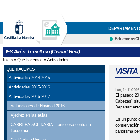
DEPARTAMENT
EducamosC
ACTIVIDADES 
IES Airén, Tomelloso (Ciudad Real)
ACTO GRADUAC
Inicio
»
Qué hacemos
»
Actividades
Se encuentra usted aquí
ADMISIÓN DE A
VISIT
QUÉ HACEMOS
Actividades 2014-2015
BIBLIOTECA AI
Actividades 2015-2016
Lun, 14/11/2016
CESTAIRÉN Y 
El pasado 20 
Actividades 2016-2017
Cabezas" situ
Actuaciones de Navidad 2016
Departamento 
COMIENZA EL 2
Ajedrez en las aulas
Es un punto d
CALENDARIO ES
CARRERA SOLIDARIA. Tomelloso contra la
conservación 
Leucemia
panorama pen
EDUCACIÓN
CestAirén y Puntos